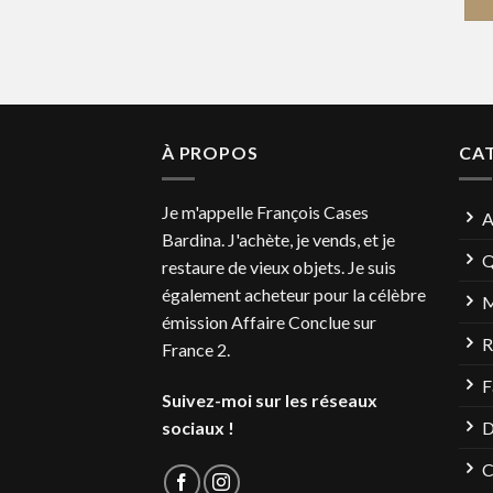
À PROPOS
CA
Je m'appelle François Cases
A
Bardina. J'achète, je vends, et je
Q
restaure de vieux objets. Je suis
également acheteur pour la célèbre
M
émission Affaire Conclue sur
R
France 2.
F
Suivez-moi sur les réseaux
sociaux !
D
C