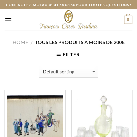
Skip
CONTACTEZ-MOI AU 01 41 54 08 60 POUR TOUTES QUESTIONS !
to
content
0
HOME
TOUS LES PRODUITS À MOINS DE 200€
/
FILTER