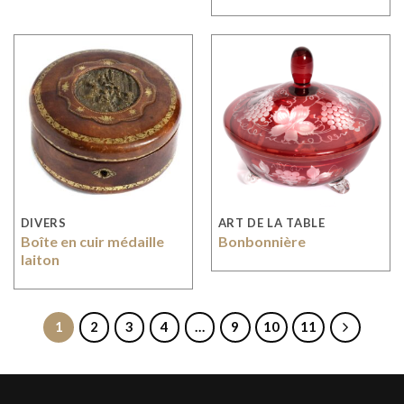
DIVERS
ART DE LA TABLE
Boîte en cuir médaille
Bonbonnière
laiton
1
2
3
4
…
9
10
11