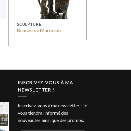
SCULPTURE
Bronze de Marioton
INSCRIVEZ-VOUS À MA
NEWSLETTER !
Inscrivez-vous à ma newsletter ! Je
vous tiendrai informé des
nouveautés ainsi que des promos.