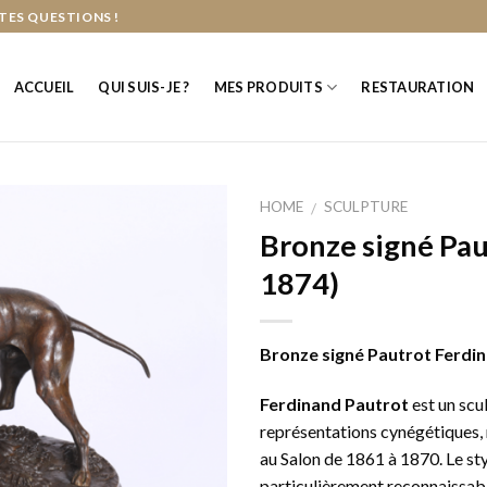
TES QUESTIONS !
ACCUEIL
QUI SUIS-JE ?
MES PRODUITS
RESTAURATION
HOME
SCULPTURE
/
Bronze signé Pau
1874)
Bronze signé Pautrot Ferdi
Ferdinand Pautrot
est un scul
représentations cynégétiques, 
au Salon de 1861 à 1870. Le st
particulièrement reconnaissable