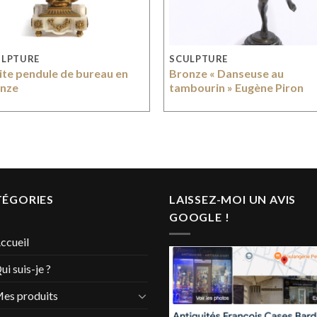
ULPTURE
SCULPTURE
ite pendule de bureau en
Bronze « Danseuse au
nze
tambourin » Eugène Piron
TÉGORIES
LAISSEZ-MOI UN AVIS
GOOGLE !
ccueil
ui suis-je ?
es produits