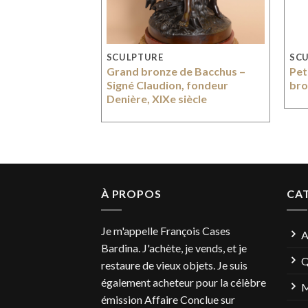
SCULPTURE
SC
be porte-montre
Grand bronze de Bacchus –
Pet
é – Fin XVIIIe
Signé Claudion, fondeur
bro
sentation
Denière, XIXe siècle
gné Maurice
À PROPOS
CA
Je m'appelle François Cases
A
Bardina. J'achète, je vends, et je
Q
restaure de vieux objets. Je suis
également acheteur pour la célèbre
M
émission Affaire Conclue sur