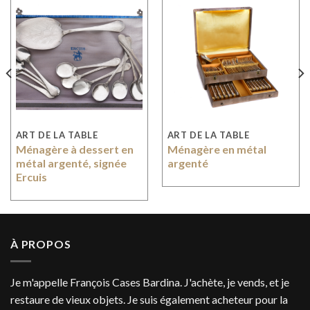
ART DE LA TABLE
ART DE LA TABLE
Ménagère à dessert en
Ménagère en métal
métal argenté, signée
argenté
Ercuis
À PROPOS
Je m'appelle François Cases Bardina. J'achète, je vends, et je
restaure de vieux objets. Je suis également acheteur pour la