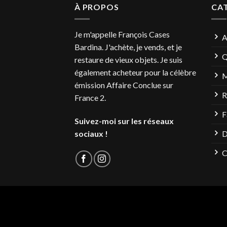
À PROPOS
CA
Je m'appelle François Cases
A
Bardina. J'achète, je vends, et je
Q
restaure de vieux objets. Je suis
également acheteur pour la célèbre
M
émission Affaire Conclue sur
R
France 2.
F
Suivez-moi sur les réseaux
sociaux !
D
C