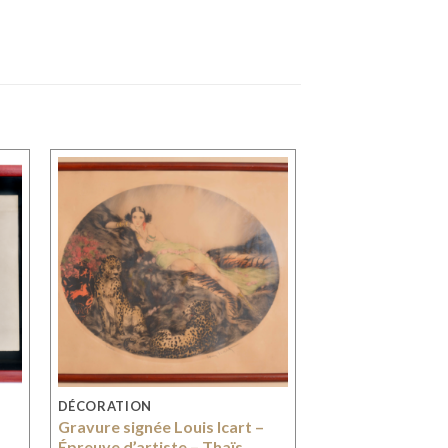
DÉCORATION
Gravure signée Louis Icart –
Épreuve d’artiste – Thaïs