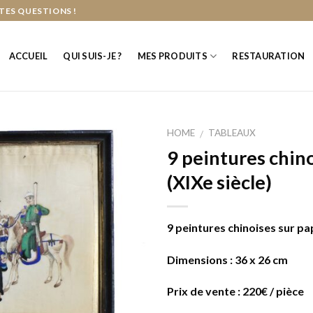
TES QUESTIONS !
ACCUEIL
QUI SUIS-JE ?
MES PRODUITS
RESTAURATION
HOME
TABLEAUX
/
9 peintures chino
(XIXe siècle)
9 peintures chinoises sur pap
Dimensions : 36 x 26 cm
Prix de vente : 220€ / pièce