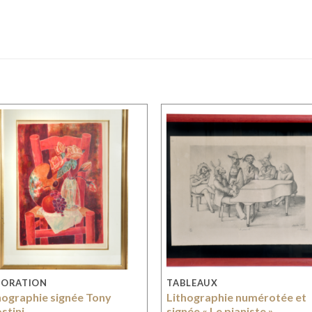
CORATION
TABLEAUX
hographie signée Tony
Lithographie numérotée et
stini
signée « Le pianiste »