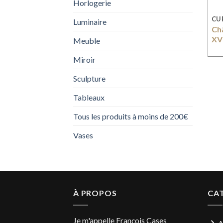
Horlogerie
CU
Luminaire
Châ
XVI
Meuble
Miroir
Sculpture
Tableaux
Tous les produits à moins de 200€
Vases
À PROPOS
CA
Je m'appelle François Cases