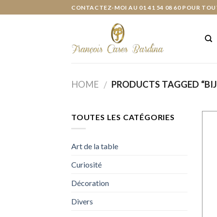
Skip
CONTACTEZ-MOI AU 01 41 54 08 60 POUR TOU
to
content
HOME
PRODUCTS TAGGED “BI
/
TOUTES LES CATÉGORIES
Art de la table
Curiosité
Décoration
Divers