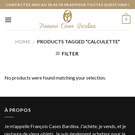
Skip
CONTACTEZ-MOI AU 01 41 54 08 60 POUR TOUTES QUESTIONS !
to
content
0
HOME
PRODUCTS TAGGED “CALCULETTE”
/
FILTER
No products were found matching your selection.
À PROPOS
Je m'appelle François Cases Bardina. J'achète, je vends, et je
restaure de vieux objets. Je suis également acheteur pour la