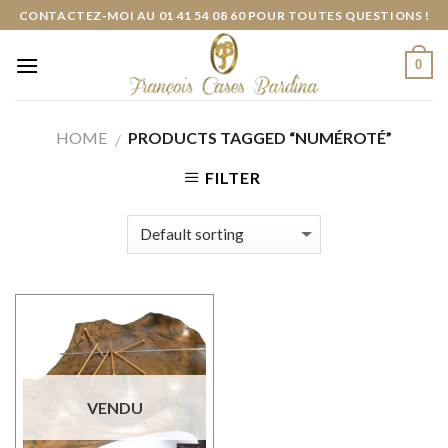
Skip
CONTACTEZ-MOI AU 01 41 54 08 60 POUR TOUTES QUESTIONS !
to
content
0
HOME
PRODUCTS TAGGED “NUMÉROTÉ”
/
FILTER
VENDU