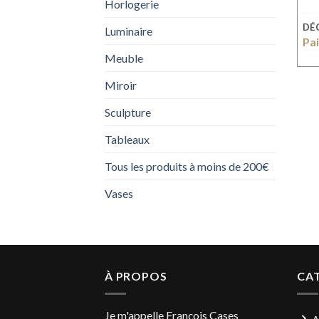
Horlogerie
DÉ
Luminaire
Pai
Meuble
Miroir
Sculpture
Tableaux
Tous les produits à moins de 200€
Vases
À PROPOS
CA
Je m'appelle François Cases