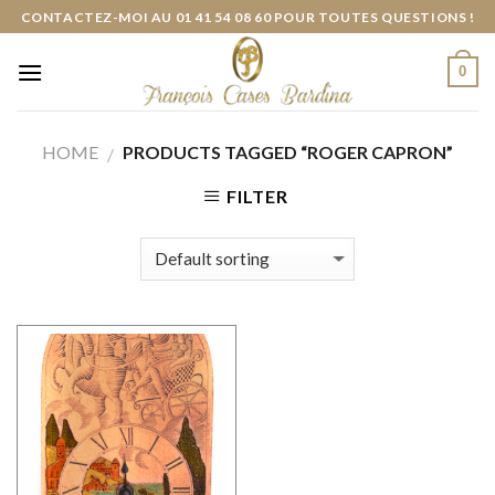
Skip
CONTACTEZ-MOI AU 01 41 54 08 60 POUR TOUTES QUESTIONS !
to
content
0
HOME
PRODUCTS TAGGED “ROGER CAPRON”
/
FILTER