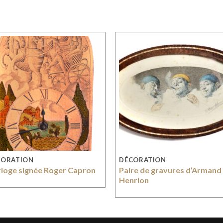
CORATION
DÉCORATION
loge signée Roger Capron
Paire de gravures d’Armand
Henrion