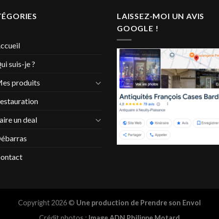
TÉGORIES
LAISSEZ-MOI UN AVIS
GOOGLE !
ccueil
ui suis-je ?
es produits
estauration
aire un deal
ébarras
ontact
Copyright 2026 ©
Une production de Prendre son Envol
Crédit photos :
Image ADN Philippe Motard