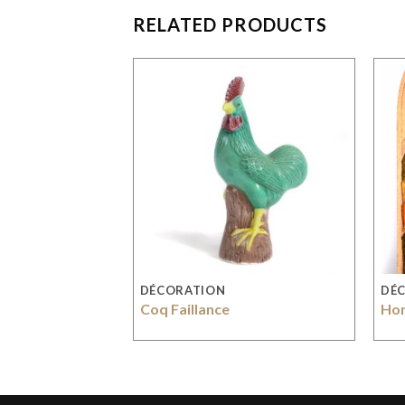
RELATED PRODUCTS
DÉCORATION
DÉ
te
Coq Faillance
Hor