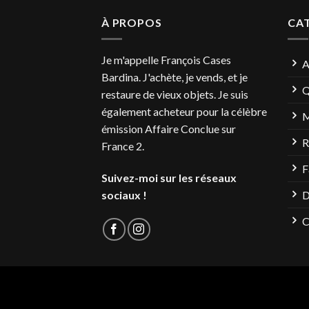
À PROPOS
CA
Je m'appelle François Cases
A
Bardina. J'achète, je vends, et je
Q
restaure de vieux objets. Je suis
également acheteur pour la célèbre
M
émission Affaire Conclue sur
R
France 2.
F
Suivez-moi sur les réseaux
sociaux !
D
C