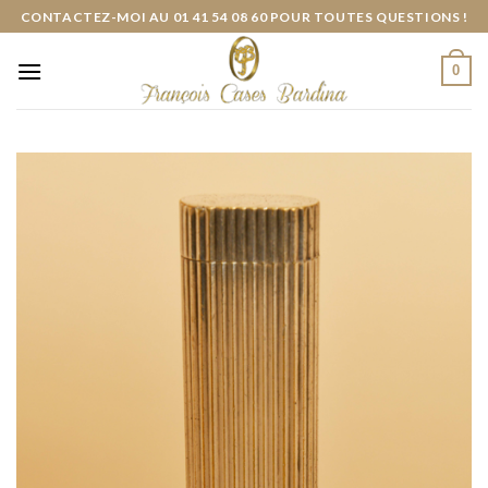
Skip
CONTACTEZ-MOI AU 01 41 54 08 60 POUR TOUTES QUESTIONS !
to
content
0