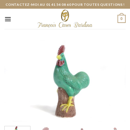
Skip
CONTACTEZ-MOI AU 01 41 54 08 60 POUR TOUTES QUESTIONS !
to
content
0