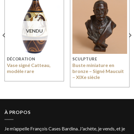
VENDU
DÉCORATION
SCULPTURE
Vase signé Catteau,
Buste miniature en
modèle rare
bronze – Signé Maucuit
– XIXe siècle
À PROPOS
Je m'appelle François Cases Bardina. J'achète, je vends, et je