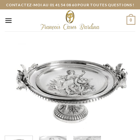
Skip
CONTACTEZ-MOI AU 01 41 54 08 60 POUR TOUTES QUESTIONS !
to
content
0