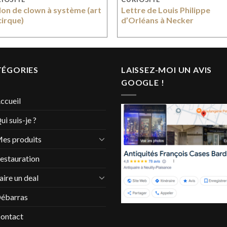
lon de clown à système (art
Lettre de Louis Philippe
cirque)
d’Orléans à Necker
TÉGORIES
LAISSEZ-MOI UN AVIS
GOOGLE !
ccueil
ui suis-je ?
es produits
estauration
aire un deal
ébarras
ontact