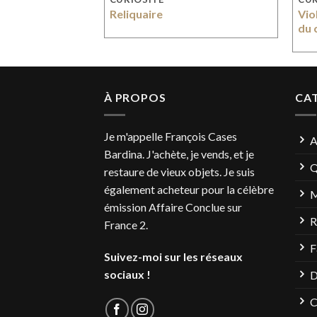
charpes de
Reliquaire
Vio
du 
À PROPOS
CA
Je m'appelle François Cases
A
Bardina. J'achète, je vends, et je
Q
restaure de vieux objets. Je suis
également acheteur pour la célèbre
M
émission Affaire Conclue sur
R
France 2.
F
Suivez-moi sur les réseaux
sociaux !
D
C