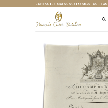
Skip
CONTACTEZ-MOI AU 01 41 54 08 60 POUR TOU
to
content