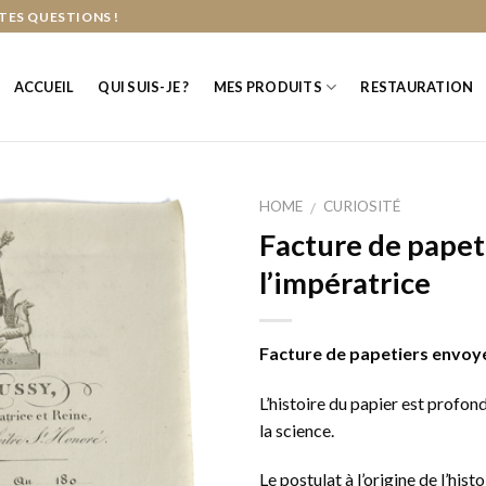
TES QUESTIONS !
ACCUEIL
QUI SUIS-JE ?
MES PRODUITS
RESTAURATION
HOME
CURIOSITÉ
/
Facture de papet
l’impératrice
Facture de papetiers envoyé
L’histoire du papier est profond
la science.
Le postulat à l’origine de l’hist