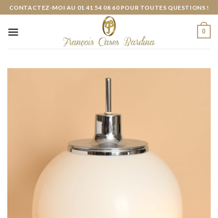
Skip
CONTACTEZ-MOI AU 01 41 54 08 60 POUR TOUTES QUESTIONS !
to
content
0