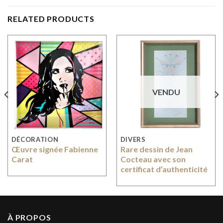
RELATED PRODUCTS
VENDU
DÉCORATION
DIVERS
Œuvre signée Fabienne
Rare dessin de Jean
Carat
Cocteau avec son
certificat d’authenticité
À PROPOS