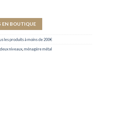
 EN BOUTIQUE
s les produits à moins de 200€
deux niveaux
,
ménagère métal