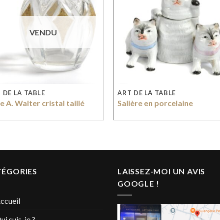
VENDU
 DE LA TABLE
ART DE LA TABLE
e A. Walter cristal taillé
Salière en porcelaine
TÉGORIES
LAISSEZ-MOI UN AVIS
GOOGLE !
ccueil
ui suis-je ?