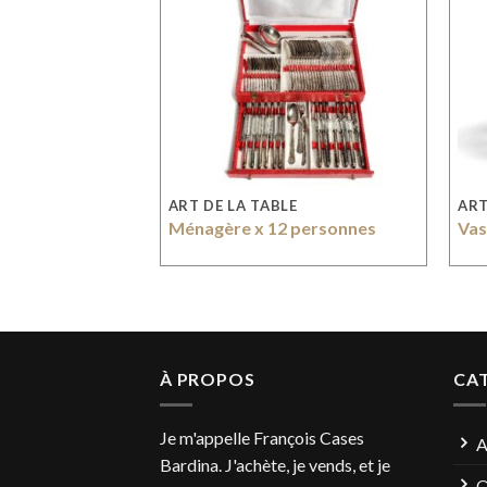
E
ART DE LA TABLE
ART
couteaux
Ménagère x 12 personnes
Vas
À PROPOS
CA
Je m'appelle François Cases
A
Bardina. J'achète, je vends, et je
Q