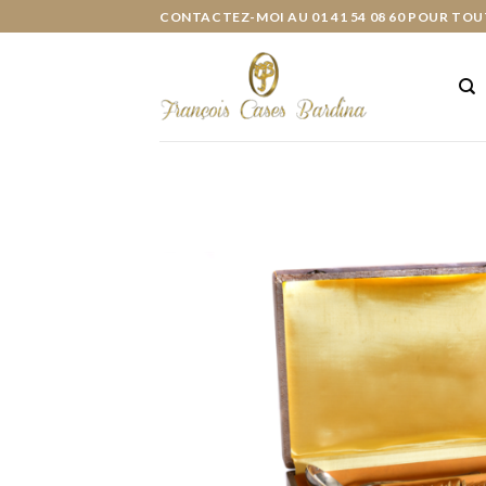
Skip
CONTACTEZ-MOI AU 01 41 54 08 60 POUR TOU
to
content