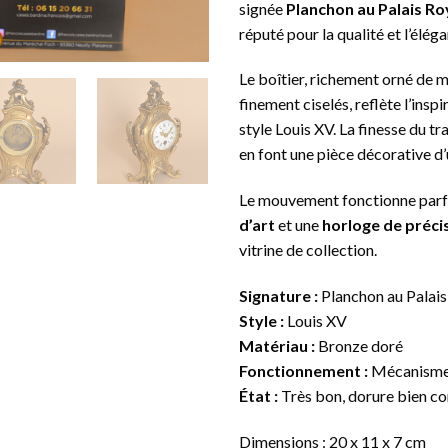
signée
Planchon au Palais Ro
réputé pour la qualité et l’élég
Le boîtier, richement orné de mo
finement ciselés, reflète l’ins
style Louis XV. La finesse du tr
en font une pièce décorative d’
Le mouvement fonctionne parfai
d’art
et une
horloge de préci
vitrine de collection.
Signature :
Planchon au Palais
Style :
Louis XV
Matériau :
Bronze doré
Fonctionnement :
Mécanisme 
État :
Très bon, dorure bien c
Dimensions : 20 x 11 x 7 cm