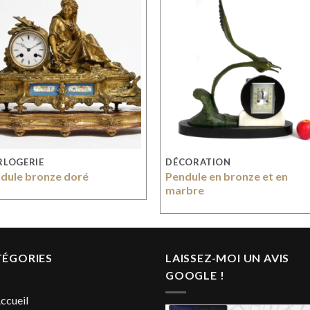
RLOGERIE
DÉCORATION
dule bronze doré
Pendule en bronze et en
marbre
TÉGORIES
LAISSEZ-MOI UN AVIS
GOOGLE !
ccueil