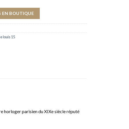
 EN BOUTIQUE
e louis 15
re horloger parisien du XIXe siècle réputé