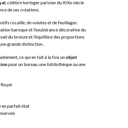
yal
, célèbre horloger parisien du XIXe siècle
ance de ses créations.
tifs rocaille, de volutes et de feuillages
piration baroque et l’exubérance décorative du
avail du bronze et l’équilibre des proportions
une grande distinction.
tement, ce qui en fait à la fois un
objet
sion
pour un bureau, une bibliothèque ou une
 Royal
en parfait état
onservée