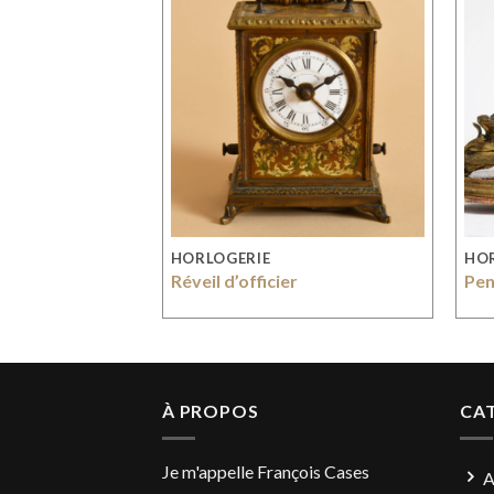
HORLOGERIE
HO
nze du début du
Réveil d’officier
Pen
À PROPOS
CA
Je m'appelle François Cases
A