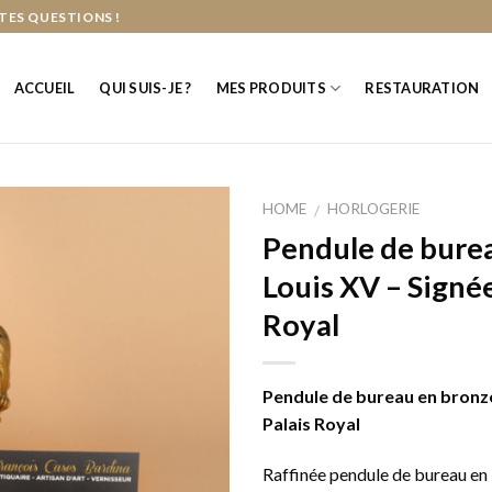
TES QUESTIONS !
ACCUEIL
QUI SUIS-JE ?
MES PRODUITS
RESTAURATION
HOME
HORLOGERIE
/
Pendule de burea
Louis XV – Signé
Royal
Pendule de bureau en bronze
Palais Royal
Raffinée pendule de bureau en b