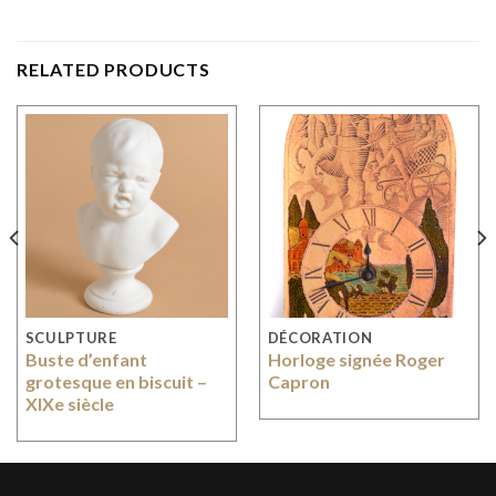
RELATED PRODUCTS
SCULPTURE
DÉCORATION
Buste d’enfant
Horloge signée Roger
grotesque en biscuit –
Capron
XIXe siècle