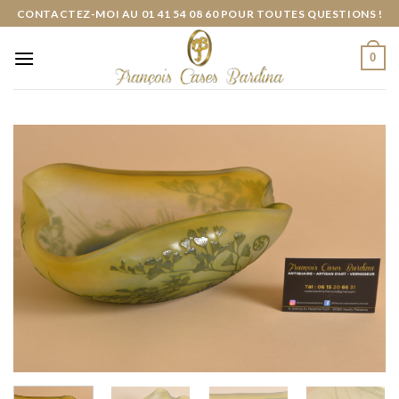
Skip
CONTACTEZ-MOI AU 01 41 54 08 60 POUR TOUTES QUESTIONS !
to
content
0