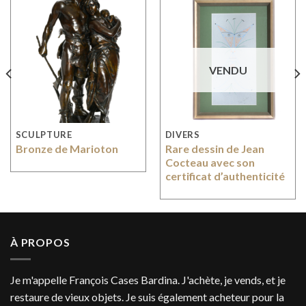
VENDU
SCULPTURE
DIVERS
Bronze de Marioton
Rare dessin de Jean
Cocteau avec son
certificat d’authenticité
À PROPOS
Je m'appelle François Cases Bardina. J'achète, je vends, et je
restaure de vieux objets. Je suis également acheteur pour la