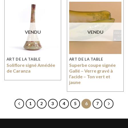
VENDU
VENDU
ART DE LA TABLE
ART DE LA TABLE
Soliflore signé Amédée
Superbe coupe signée
de Caranza
Gallé – Verre gravé à
l’acide – Ton vert et
jaune
1
2
3
4
5
6
7