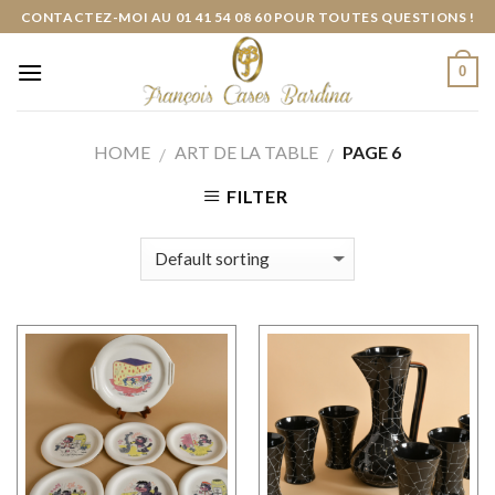
Skip
CONTACTEZ-MOI AU 01 41 54 08 60 POUR TOUTES QUESTIONS !
to
content
0
HOME
ART DE LA TABLE
PAGE 6
/
/
FILTER