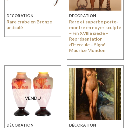
DÉCORATION
DÉCORATION
Rare crabe en Bronze
Rare et superbe porte-
articulé
montre en noyer sculpté
– Fin XVIIIe siècle –
Représentation
d’Hercule – Signé
Maurice Mondon
VENDU
DÉCORATION
DÉCORATION