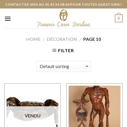
Skip
CONTACTEZ-MOI AU 01 41 54 08 60 POUR TOUTES QUESTIONS !
to
content
0
HOME
DÉCORATION
PAGE 10
/
/
FILTER
VENDU