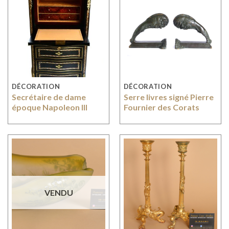
DÉCORATION
DÉCORATION
Secrétaire de dame
Serre livres signé Pierre
époque Napoleon III
Fournier des Corats
VENDU