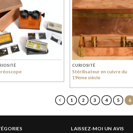
RIOSITÉ
CURIOSITÉ
éréoscope
Stérilisateur en cuivre du
19ème siècle
1
2
3
4
5
6
TÉGORIES
LAISSEZ-MOI UN AVIS