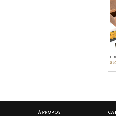
CU
St
À PROPOS
CA