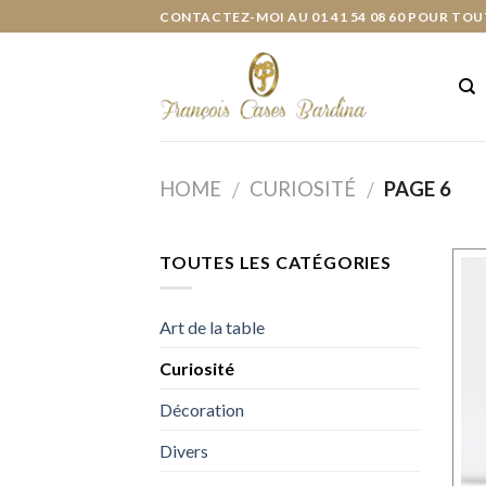
Skip
CONTACTEZ-MOI AU 01 41 54 08 60 POUR TOU
to
content
HOME
CURIOSITÉ
PAGE 6
/
/
TOUTES LES CATÉGORIES
Art de la table
Curiosité
Décoration
Divers