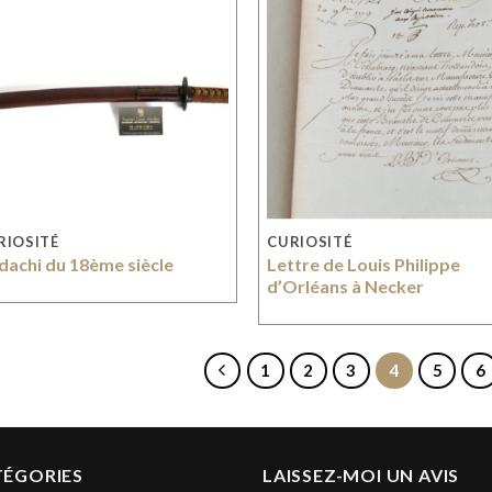
RIOSITÉ
CURIOSITÉ
dachi du 18ème siècle
Lettre de Louis Philippe
d’Orléans à Necker
1
2
3
4
5
6
TÉGORIES
LAISSEZ-MOI UN AVIS