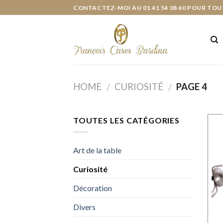
Skip
CONTACTEZ-MOI AU 01 41 54 08 60 POUR TOU
to
content
HOME
CURIOSITÉ
PAGE 4
/
/
TOUTES LES CATÉGORIES
Art de la table
Curiosité
Décoration
Divers