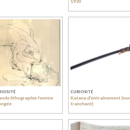
1930
RIOSITÉ
CURIOSITÉ
ande lithographie femme
Katana d’entraînement (no
longée
tranchant)