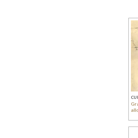
CU
Gr
al