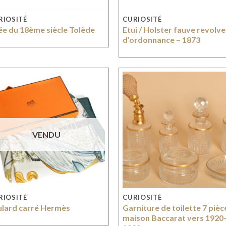
RIOSITÉ
CURIOSITÉ
ée du 18ème siècle Tolède
Etui / Holster fauve revolve
d’ordonnance – 1873
VENDU
RIOSITÉ
CURIOSITÉ
ulard carré Hermès
Garniture de toilette 7 pièc
maison Baccarat vers 1920