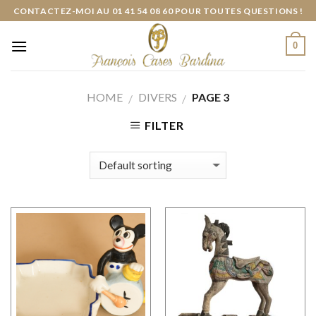
Skip
CONTACTEZ-MOI AU 01 41 54 08 60 POUR TOUTES QUESTIONS !
to
content
0
HOME
DIVERS
PAGE 3
/
/
FILTER