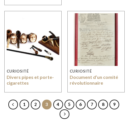
CURIOSITÉ
CURIOSITÉ
Divers pipes et porte-
Document d’un comité
cigarettes
révolutionnaire
1
2
3
4
5
6
7
8
9