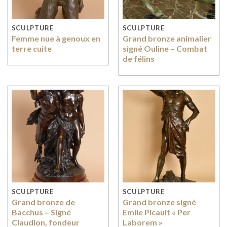
SCULPTURE
SCULPTURE
Femme nue à genoux en
Grand bronze animalier
terre cuite
signé Ouline – Combat
de félins
SCULPTURE
SCULPTURE
Grand bronze de
Grand bronze signé
Bacchus – Signé
Emile Picault « Per
Claudion, fondeur
Laborem »