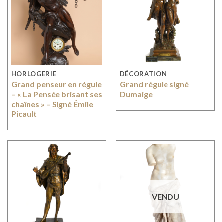
HORLOGERIE
DÉCORATION
Grand penseur en régule
Grand régule signé
– « La Pensée brisant ses
Dumaige
chaînes » – Signé Émile
Picault
VENDU