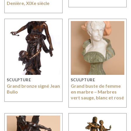
Denière, XIXe siècle
SCULPTURE
SCULPTURE
Grand bronze signé Jean
Grand buste de femme
Bulio
en marbre – Marbres
vert sauge, blanc et rosé