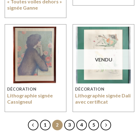
« Toutes voiles dehors »
signée Ganne
VENDU
DÉCORATION
DÉCORATION
Lithographie signée
Lithographie signée Dali
Cassigneul
avec certificat
1
2
3
4
5