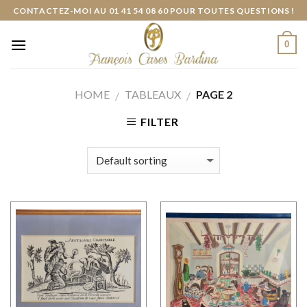
Skip
CONTACTEZ-MOI AU 01 41 54 08 60 POUR TOUTES QUESTIONS !
to
content
0
HOME
TABLEAUX
PAGE 2
/
/
FILTER