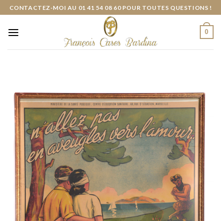
Skip
CONTACTEZ-MOI AU 01 41 54 08 60 POUR TOUTES QUESTIONS !
to
content
0