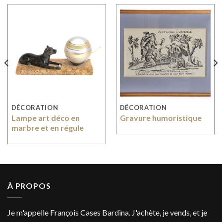
DÉCORATION
DÉCORATION
Lampe art déco en
Gravure humoristique
marbre et en régule
À PROPOS
Je m'appelle François Cases Bardina. J'achète, je vends, et je