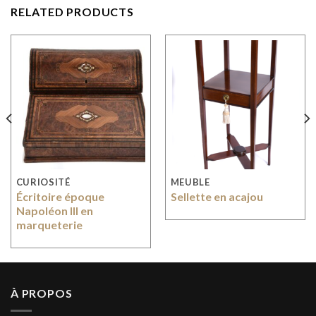
RELATED PRODUCTS
CURIOSITÉ
MEUBLE
Écritoire époque
Sellette en acajou
Napoléon III en
marqueterie
À PROPOS