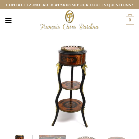
Skip
CONTACTEZ-MOI AU 01 41 54 08 60 POUR TOUTES QUESTIONS !
to
content
0