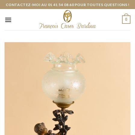
Skip
CONTACTEZ-MOI AU 01 41 54 08 60 POUR TOUTES QUESTIONS !
to
content
0