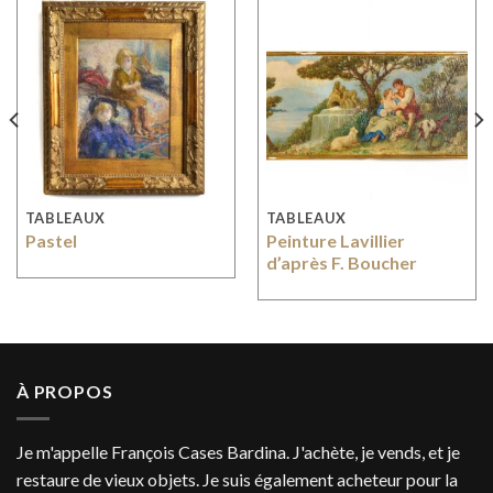
TABLEAUX
TABLEAUX
Pastel
Peinture Lavillier
d’après F. Boucher
À PROPOS
Je m'appelle François Cases Bardina. J'achète, je vends, et je
restaure de vieux objets. Je suis également acheteur pour la