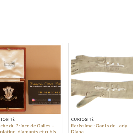
IOSITÉ
CURIOSITÉ
che du Prince de Galles –
Rarissime : Gants de Lady
 platine, diamants et rubis
Diana