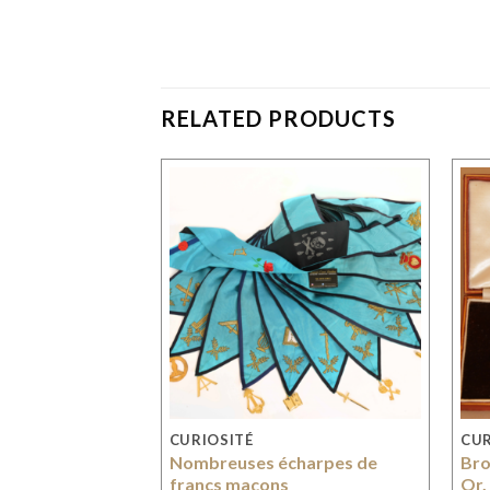
RELATED PRODUCTS
NDU
CURIOSITÉ
CUR
 siècle
Nombreuses écharpes de
Bro
francs maçons
Or,