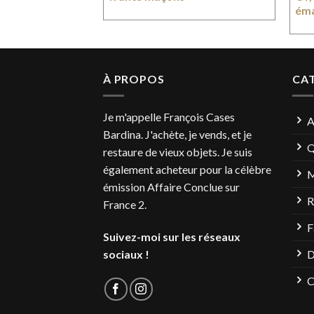
éma
À PROPOS
CA
Je m'appelle François Cases
A
Bardina. J'achète, je vends, et je
Q
restaure de vieux objets. Je suis
également acheteur pour la célèbre
M
émission Affaire Conclue sur
R
France 2.
F
Suivez-moi sur les réseaux
sociaux !
D
C