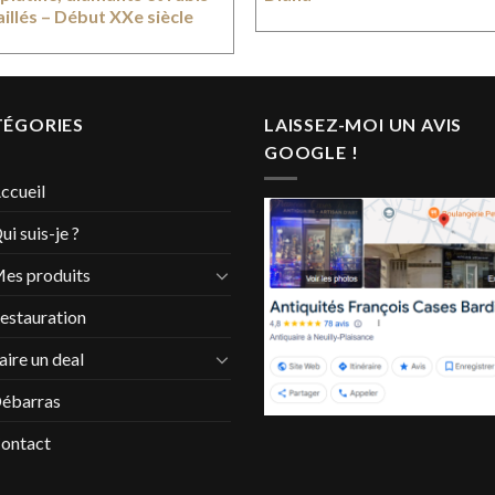
illés – Début XXe siècle
TÉGORIES
LAISSEZ-MOI UN AVIS
GOOGLE !
ccueil
ui suis-je ?
es produits
estauration
aire un deal
ébarras
ontact