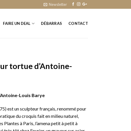
Newsletter
FAIRE UN DEAL
DÉBARRAS
CONTACT
ur tortue d’Antoine-
’Antoine-Louis Barye
5) est un sculpteur français, renommé pour
ratique du croquis fait en milieu naturel,
s Plantes à Paris, l’amena petit à petit à
cé très tôt chez Fourier, un graveur sur acier