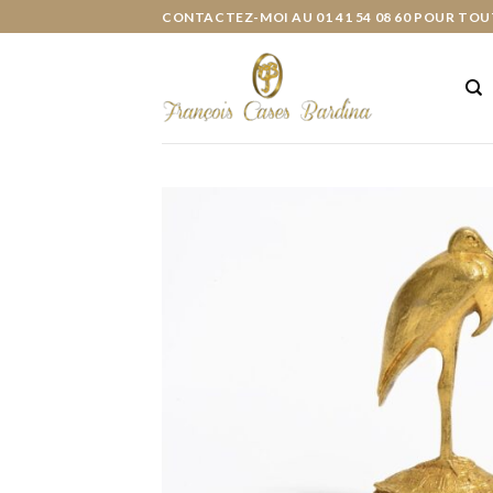
Skip
CONTACTEZ-MOI AU 01 41 54 08 60 POUR TOU
to
content