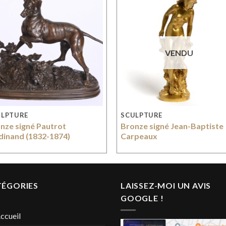
VENDU
ULPTURE
SCULPTURE
nze signé Pautrot
Bronze signé Jean-Baptiste
dinand (1832-1874)
Carpeaux
TÉGORIES
LAISSEZ-MOI UN AVIS
GOOGLE !
ccueil