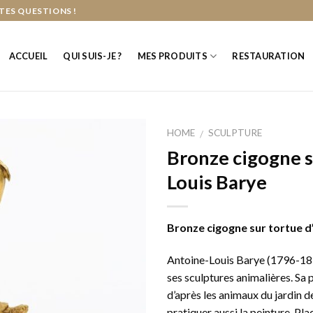
TES QUESTIONS !
ACCUEIL
QUI SUIS-JE ?
MES PRODUITS
RESTAURATION
HOME
SCULPTURE
/
Bronze cigogne s
Louis Barye
Bronze cigogne sur tortue d
Antoine-Louis Barye (1796-187
ses sculptures animalières. Sa p
d’après les animaux du jardin de
pratiquer aussi la peinture. Pla