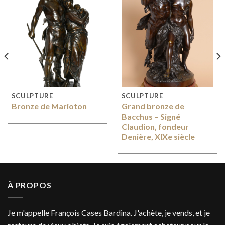
SCULPTURE
SCULPTURE
Bronze de Marioton
Grand bronze de
Bacchus – Signé
Claudion, fondeur
Denière, XIXe siècle
À PROPOS
Je m'appelle François Cases Bardina. J'achète, je vends, et je