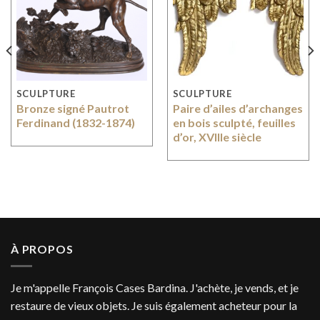
SCULPTURE
SCULPTURE
Bronze signé Pautrot
Paire d’ailes d’archanges
Ferdinand (1832-1874)
en bois sculpté, feuilles
d’or, XVIIIe siècle
À PROPOS
Je m'appelle François Cases Bardina. J'achète, je vends, et je
restaure de vieux objets. Je suis également acheteur pour la