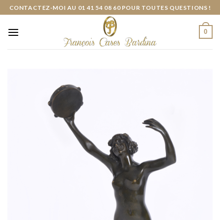
Skip
CONTACTEZ-MOI AU 01 41 54 08 60 POUR TOUTES QUESTIONS !
to
content
0