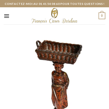
Skip
CONTACTEZ-MOI AU 01 41 54 08 60 POUR TOUTES QUESTIONS !
to
content
0