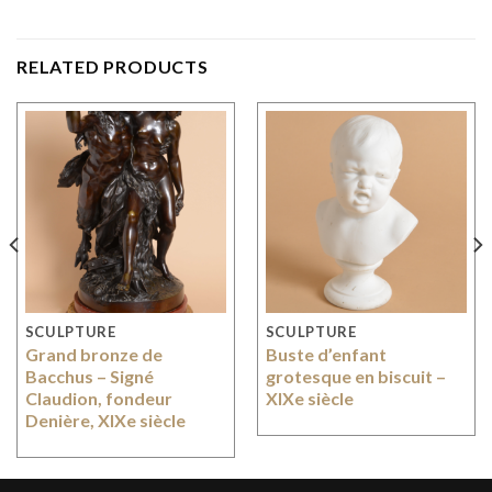
RELATED PRODUCTS
SCULPTURE
SCULPTURE
Grand bronze de
Buste d’enfant
Bacchus – Signé
grotesque en biscuit –
Claudion, fondeur
XIXe siècle
Denière, XIXe siècle